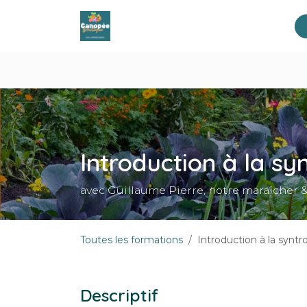
Se rendre au contenu
Accueil
Produits
Formations
Introduction à la sy
avec Guillaume Pierre, notre maraîcher 
Toutes les formations
Introduction à la syntr
Descriptif