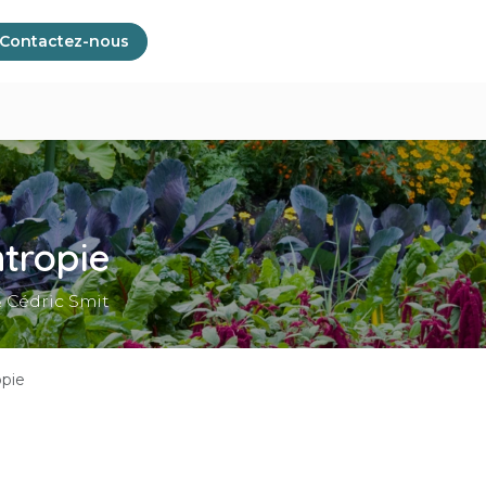
Contactez-nous
ntropie
& Cédric Smit
opie