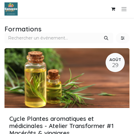
Se rendre au contenu
Formations
AOÛT
29
Cycle Plantes aromatiques et
médicinales - Atelier Transformer #1
Macérâts & vinaigres