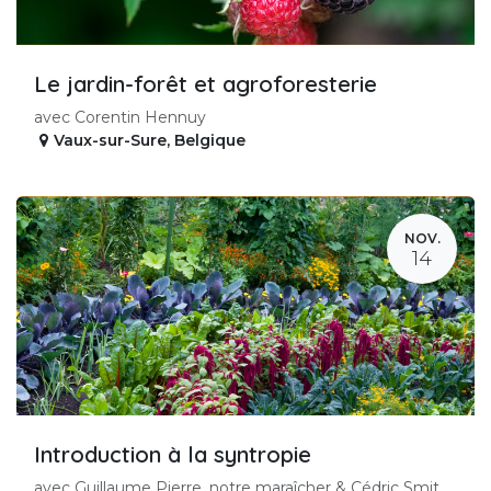
Le jardin-forêt et agroforesterie
avec Corentin Hennuy
Vaux-sur-Sure
,
Belgique
NOV.
14
Introduction à la syntropie
avec Guillaume Pierre, notre maraîcher & Cédric Smit