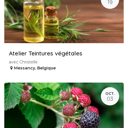
19
Atelier Teintures végétales
avec Christelle
Messancy
,
Belgique
OCT.
03